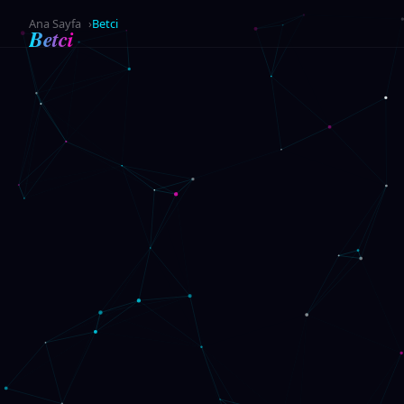
Ana Sayfa
Betci
Betci