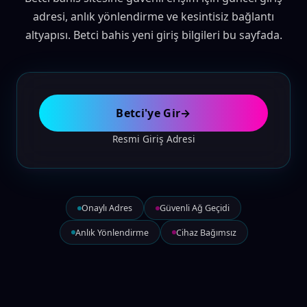
adresi, anlık yönlendirme ve kesintisiz bağlantı
altyapısı. Betci bahis yeni giriş bilgileri bu sayfada.
Betci'ye Gir
→
Resmi Giriş Adresi
Onaylı Adres
Güvenli Ağ Geçidi
Anlık Yönlendirme
Cihaz Bağımsız