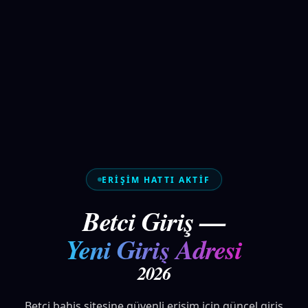
ERIŞIM HATTI AKTIF
Betci Giriş —
Yeni Giriş Adresi
2026
Betci bahis sitesine güvenli erişim için güncel giriş