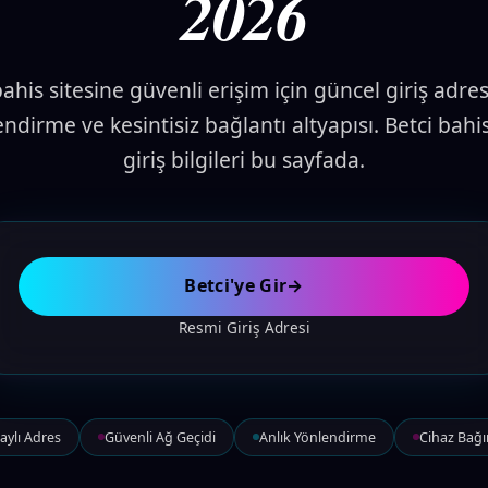
2026
bahis sitesine güvenli erişim için güncel giriş adresi
ndirme ve kesintisiz bağlantı altyapısı. Betci bahi
giriş bilgileri bu sayfada.
Betci'ye Gir
→
Resmi Giriş Adresi
ylı Adres
Güvenli Ağ Geçidi
Anlık Yönlendirme
Cihaz Bağı