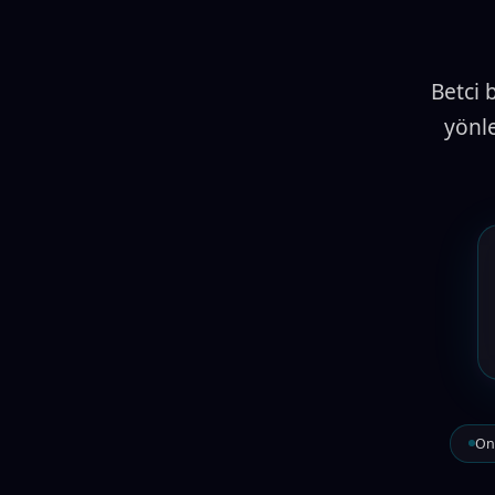
Betci 
yönle
Ona