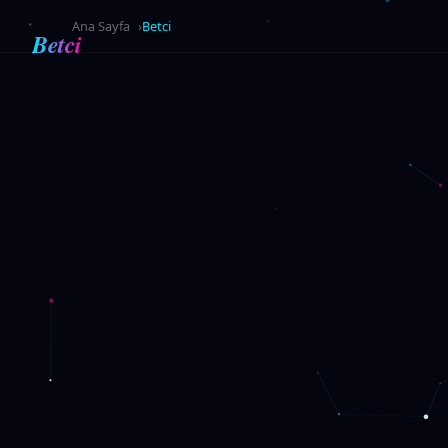
Ana Sayfa
Betci
Betci