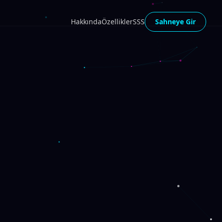
Hakkında
Özellikler
SSS
Sahneye Gir