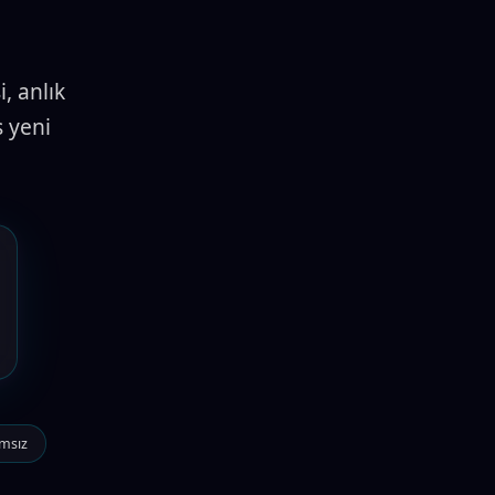
, anlık
s yeni
msız