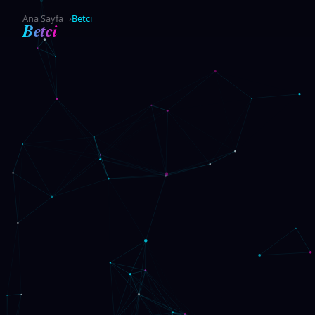
Ana Sayfa
Betci
Betci