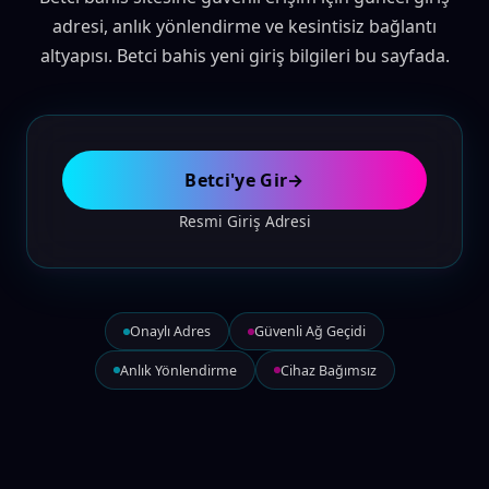
adresi, anlık yönlendirme ve kesintisiz bağlantı
altyapısı. Betci bahis yeni giriş bilgileri bu sayfada.
Betci'ye Gir
→
Resmi Giriş Adresi
Onaylı Adres
Güvenli Ağ Geçidi
Anlık Yönlendirme
Cihaz Bağımsız