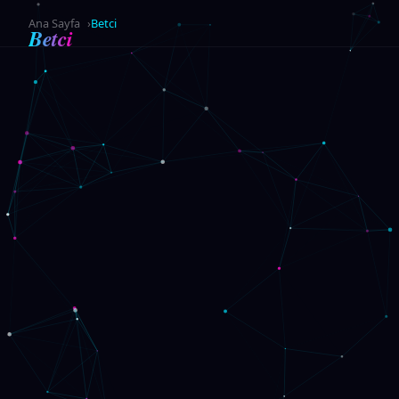
Ana Sayfa
Betci
Betci