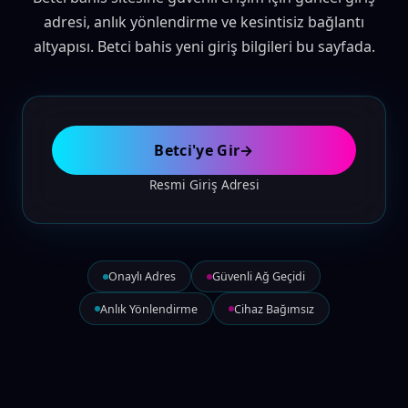
adresi, anlık yönlendirme ve kesintisiz bağlantı
altyapısı. Betci bahis yeni giriş bilgileri bu sayfada.
Betci'ye Gir
→
Resmi Giriş Adresi
Onaylı Adres
Güvenli Ağ Geçidi
Anlık Yönlendirme
Cihaz Bağımsız