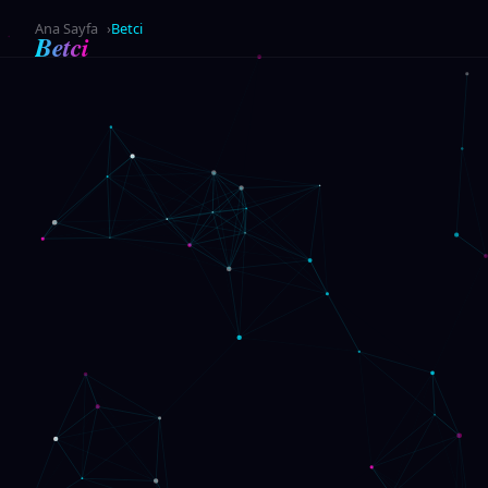
Ana Sayfa
Betci
Betci