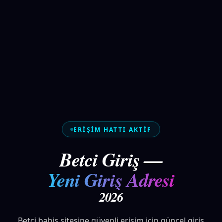
ERIŞIM HATTI AKTIF
Betci Giriş —
Yeni Giriş Adresi
2026
Betci bahis sitesine güvenli erişim için güncel giriş