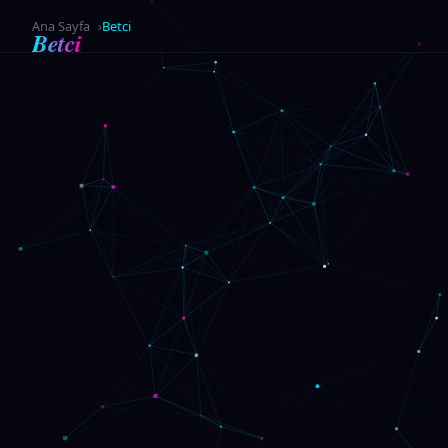
Ana Sayfa
Betci
Betci