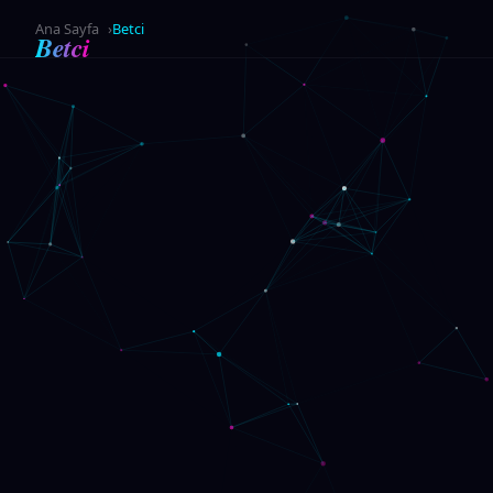
Ana Sayfa
Betci
Betci