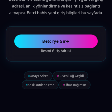
adresi, anlık yönlendirme ve kesintisiz bağlantı
altyapısı. Betci bahis yeni giriş bilgileri bu sayfada.
Betci'ye Gir
→
Resmi Giriş Adresi
Onaylı Adres
Güvenli Ağ Geçidi
Anlık Yönlendirme
Cihaz Bağımsız