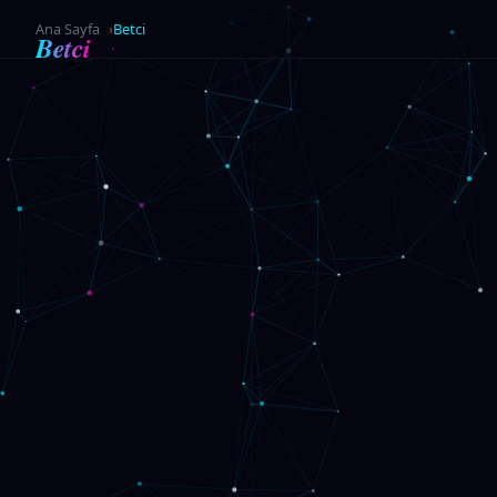
Ana Sayfa
Betci
Betci