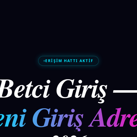
ERIŞIM HATTI AKTIF
Betci Giriş 
eni Giriş Adre