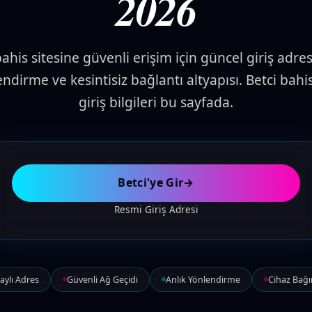
2026
bahis sitesine güvenli erişim için güncel giriş adresi
ndirme ve kesintisiz bağlantı altyapısı. Betci bahi
giriş bilgileri bu sayfada.
Betci'ye Gir
→
Resmi Giriş Adresi
ylı Adres
Güvenli Ağ Geçidi
Anlık Yönlendirme
Cihaz Bağı