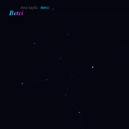
Ana Sayfa
Betci
Betci