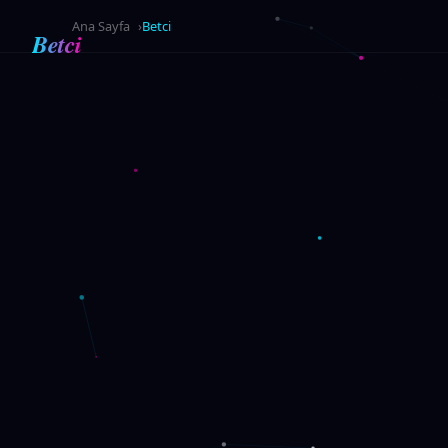
Ana Sayfa
Betci
Betci