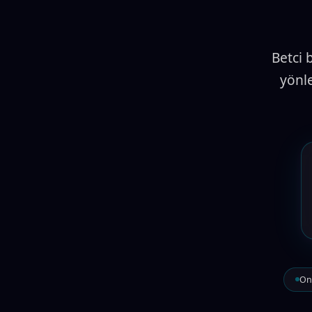
Betci 
yönle
Ona