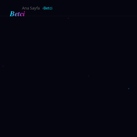
Ana Sayfa
Betci
Betci