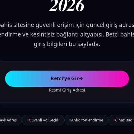
2026
bahis sitesine güvenli erişim için güncel giriş adresi
ndirme ve kesintisiz bağlantı altyapısı. Betci bahi
giriş bilgileri bu sayfada.
Betci'ye Gir
→
Resmi Giriş Adresi
ylı Adres
Güvenli Ağ Geçidi
Anlık Yönlendirme
Cihaz Bağı