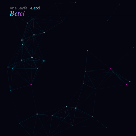
Ana Sayfa
Betci
Betci