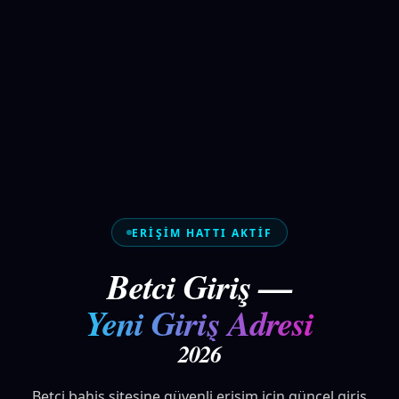
ERIŞIM HATTI AKTIF
Betci Giriş —
Yeni Giriş Adresi
2026
Betci bahis sitesine güvenli erişim için güncel giriş