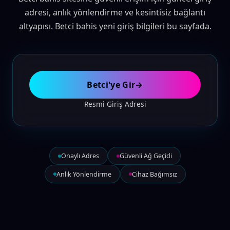
adresi, anlık yönlendirme ve kesintisiz bağlantı
altyapısı. Betci bahis yeni giriş bilgileri bu sayfada.
Betci'ye Gir
→
Resmi Giriş Adresi
Onaylı Adres
Güvenli Ağ Geçidi
Anlık Yönlendirme
Cihaz Bağımsız