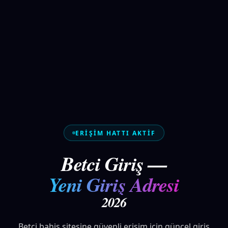
ERIŞIM HATTI AKTIF
Betci Giriş —
Yeni Giriş Adresi
2026
Betci bahis sitesine güvenli erişim için güncel giriş