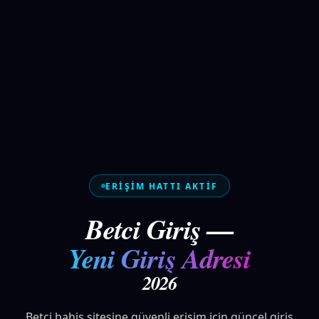
ERIŞIM HATTI AKTIF
Betci Giriş —
Yeni Giriş Adresi
2026
Betci bahis sitesine güvenli erişim için güncel giriş