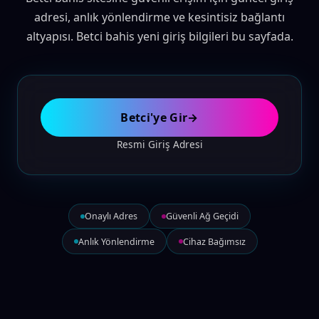
adresi, anlık yönlendirme ve kesintisiz bağlantı
altyapısı. Betci bahis yeni giriş bilgileri bu sayfada.
Betci'ye Gir
→
Resmi Giriş Adresi
Onaylı Adres
Güvenli Ağ Geçidi
Anlık Yönlendirme
Cihaz Bağımsız