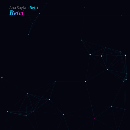
Ana Sayfa
Betci
Betci