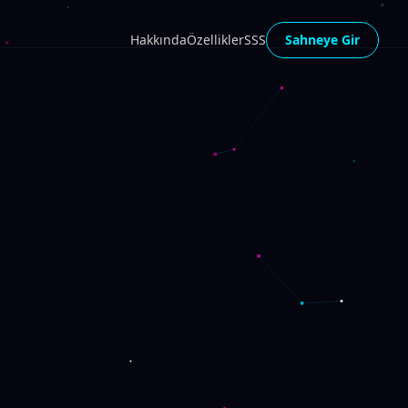
Hakkında
Özellikler
SSS
Sahneye Gir