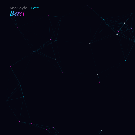
Ana Sayfa
Betci
Betci