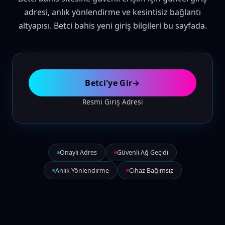
adresi, anlık yönlendirme ve kesintisiz bağlantı
altyapısı. Betci bahis yeni giriş bilgileri bu sayfada.
Betci'ye Gir
→
Resmi Giriş Adresi
Onaylı Adres
Güvenli Ağ Geçidi
Anlık Yönlendirme
Cihaz Bağımsız