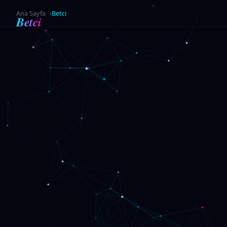
Ana Sayfa
Betci
Betci