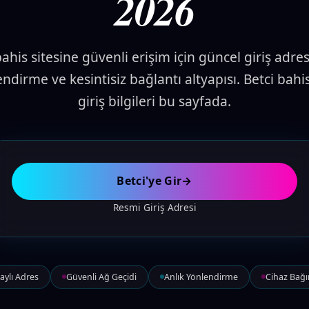
2026
bahis sitesine güvenli erişim için güncel giriş adresi
ndirme ve kesintisiz bağlantı altyapısı. Betci bahi
giriş bilgileri bu sayfada.
Betci'ye Gir
→
Resmi Giriş Adresi
ylı Adres
Güvenli Ağ Geçidi
Anlık Yönlendirme
Cihaz Bağı