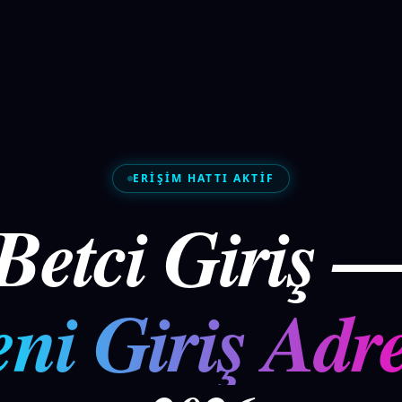
ERIŞIM HATTI AKTIF
Betci Giriş 
eni Giriş Adre