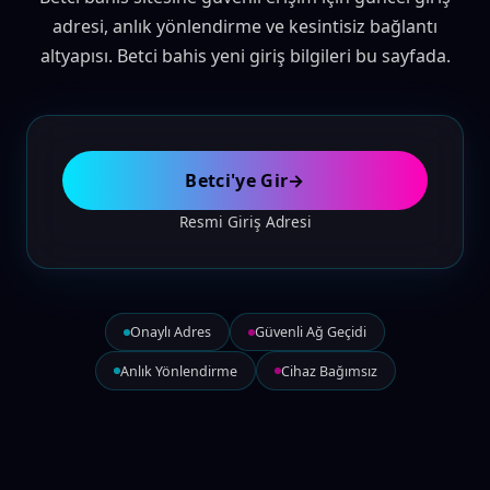
adresi, anlık yönlendirme ve kesintisiz bağlantı
altyapısı. Betci bahis yeni giriş bilgileri bu sayfada.
Betci'ye Gir
→
Resmi Giriş Adresi
Onaylı Adres
Güvenli Ağ Geçidi
Anlık Yönlendirme
Cihaz Bağımsız