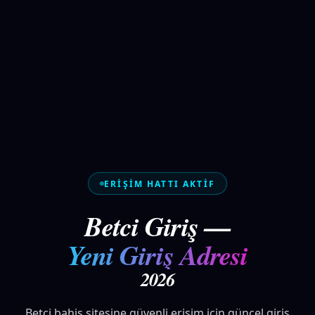
ERIŞIM HATTI AKTIF
Betci Giriş —
Yeni Giriş Adresi
2026
Betci bahis sitesine güvenli erişim için güncel giriş