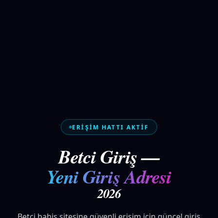
ERIŞIM HATTI AKTIF
Betci Giriş —
Yeni Giriş Adresi
2026
Betci bahis sitesine güvenli erişim için güncel giriş