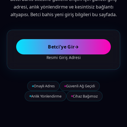
adresi, anlık yönlendirme ve kesintisiz bağlantı
altyapısı. Betci bahis yeni giriş bilgileri bu sayfada.
Betci'ye Gir
→
Resmi Giriş Adresi
Onaylı Adres
Güvenli Ağ Geçidi
Anlık Yönlendirme
Cihaz Bağımsız