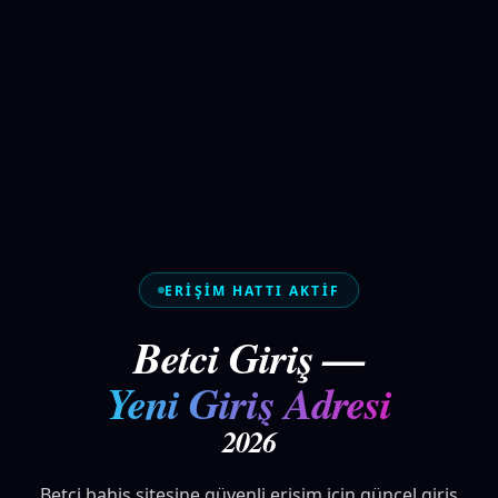
ERIŞIM HATTI AKTIF
Betci Giriş —
Yeni Giriş Adresi
2026
Betci bahis sitesine güvenli erişim için güncel giriş