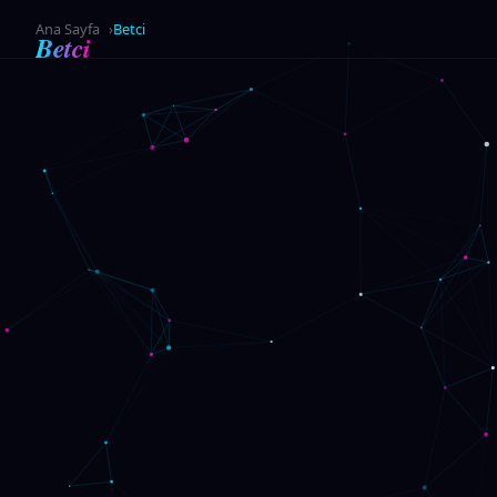
Ana Sayfa
Betci
Betci