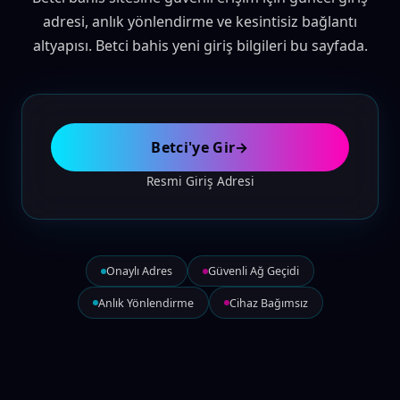
adresi, anlık yönlendirme ve kesintisiz bağlantı
altyapısı. Betci bahis yeni giriş bilgileri bu sayfada.
Betci'ye Gir
→
Resmi Giriş Adresi
Onaylı Adres
Güvenli Ağ Geçidi
Anlık Yönlendirme
Cihaz Bağımsız