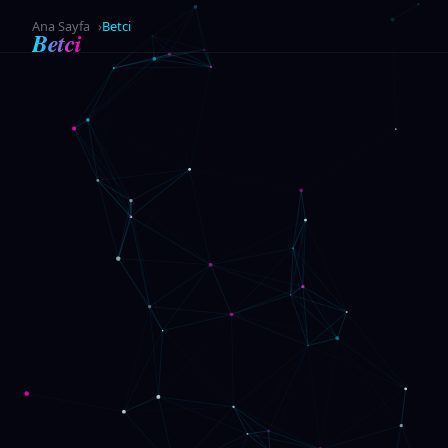
Ana Sayfa
Betci
Betci