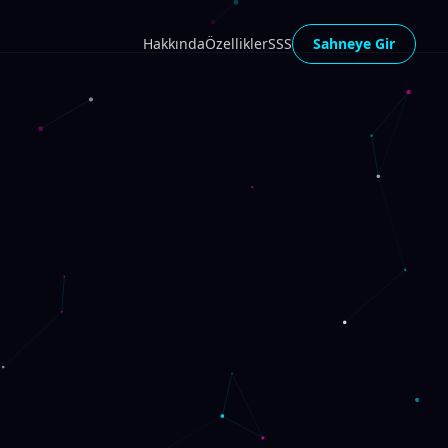
Hakkında
Özellikler
SSS
Sahneye Gir