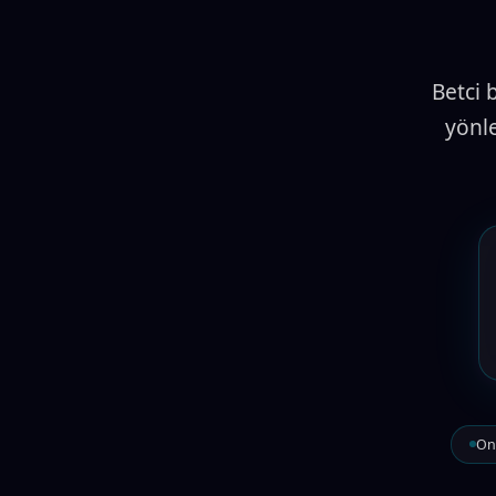
Betci 
yönle
Ona