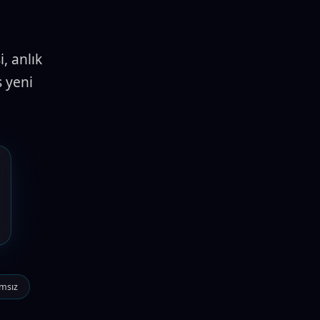
, anlık
s yeni
msız