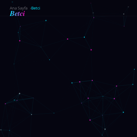
Ana Sayfa
Betci
Betci