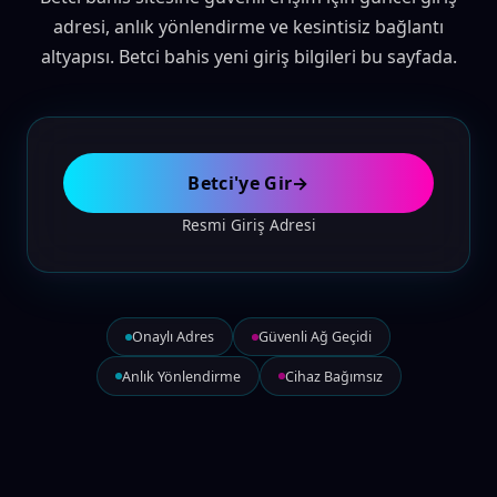
adresi, anlık yönlendirme ve kesintisiz bağlantı
altyapısı. Betci bahis yeni giriş bilgileri bu sayfada.
Betci'ye Gir
→
Resmi Giriş Adresi
Onaylı Adres
Güvenli Ağ Geçidi
Anlık Yönlendirme
Cihaz Bağımsız