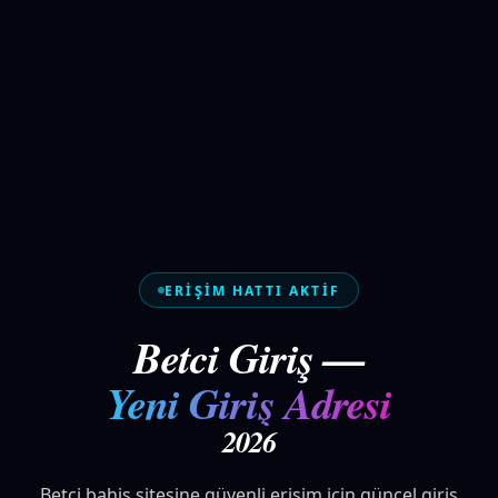
ERIŞIM HATTI AKTIF
Betci Giriş —
Yeni Giriş Adresi
2026
Betci bahis sitesine güvenli erişim için güncel giriş