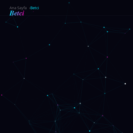
Ana Sayfa
Betci
Betci