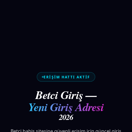
ERIŞIM HATTI AKTIF
Betci Giriş —
Yeni Giriş Adresi
2026
Betci bahis sitesine güvenli erişim için güncel giriş