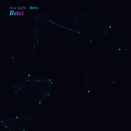
Ana Sayfa
Betci
Betci