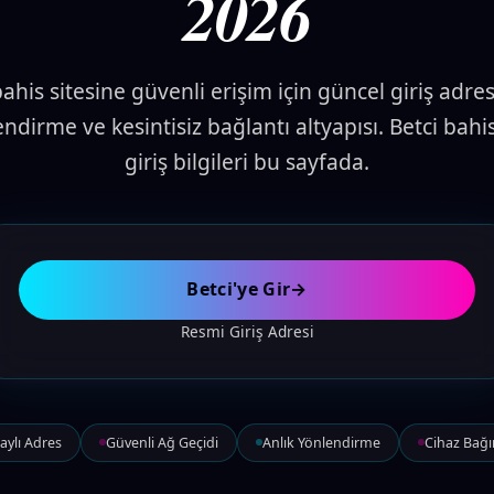
2026
bahis sitesine güvenli erişim için güncel giriş adresi
ndirme ve kesintisiz bağlantı altyapısı. Betci bahi
giriş bilgileri bu sayfada.
Betci'ye Gir
→
Resmi Giriş Adresi
ylı Adres
Güvenli Ağ Geçidi
Anlık Yönlendirme
Cihaz Bağı