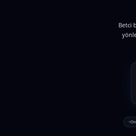
Betci 
yönle
Ona