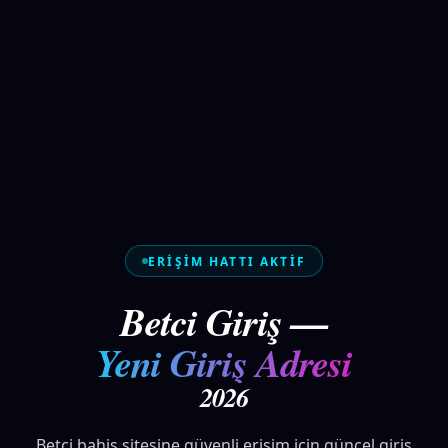
ERIŞIM HATTI AKTIF
Betci Giriş —
Yeni Giriş Adresi
2026
Betci bahis sitesine güvenli erişim için güncel giriş