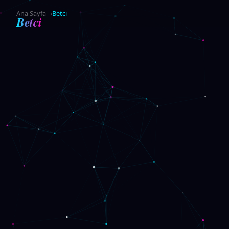
Ana Sayfa
Betci
Betci