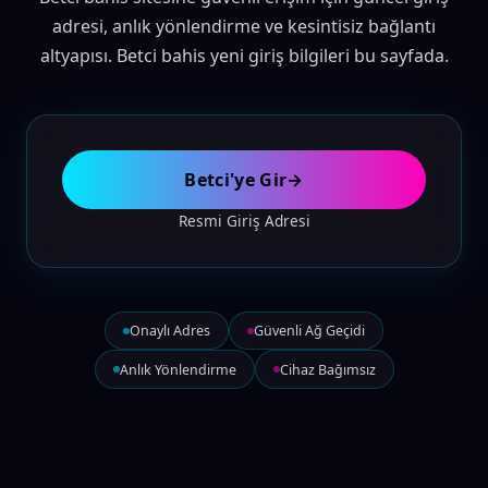
adresi, anlık yönlendirme ve kesintisiz bağlantı
altyapısı. Betci bahis yeni giriş bilgileri bu sayfada.
Betci'ye Gir
→
Resmi Giriş Adresi
Onaylı Adres
Güvenli Ağ Geçidi
Anlık Yönlendirme
Cihaz Bağımsız