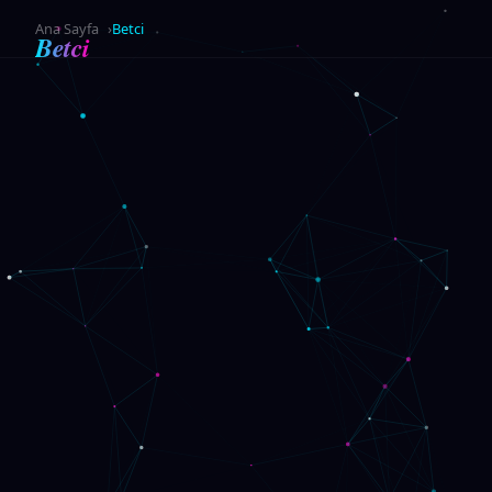
Ana Sayfa
Betci
Betci