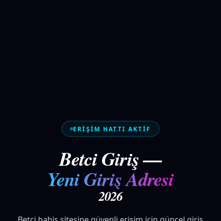
ERIŞIM HATTI AKTIF
Betci Giriş —
Yeni Giriş Adresi
2026
Betci bahis sitesine güvenli erişim için güncel giriş