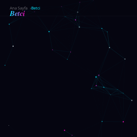
Ana Sayfa
Betci
Betci