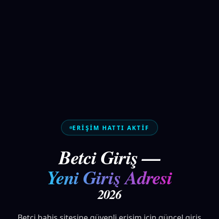
ERIŞIM HATTI AKTIF
Betci Giriş —
Yeni Giriş Adresi
2026
Betci bahis sitesine güvenli erişim için güncel giriş