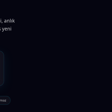
, anlık
s yeni
msız