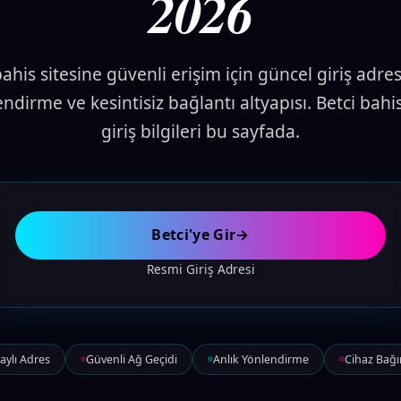
2026
bahis sitesine güvenli erişim için güncel giriş adresi
ndirme ve kesintisiz bağlantı altyapısı. Betci bahi
giriş bilgileri bu sayfada.
Betci'ye Gir
→
Resmi Giriş Adresi
ylı Adres
Güvenli Ağ Geçidi
Anlık Yönlendirme
Cihaz Bağı