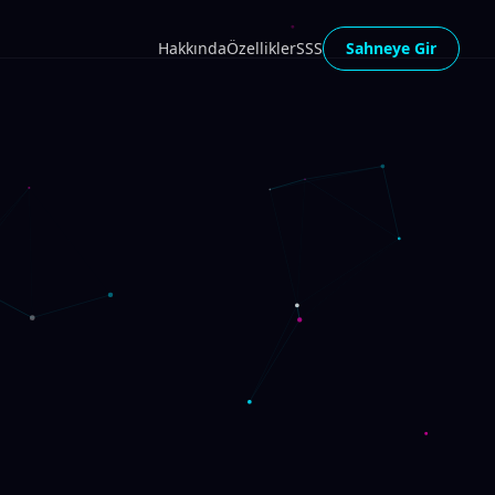
Hakkında
Özellikler
SSS
Sahneye Gir