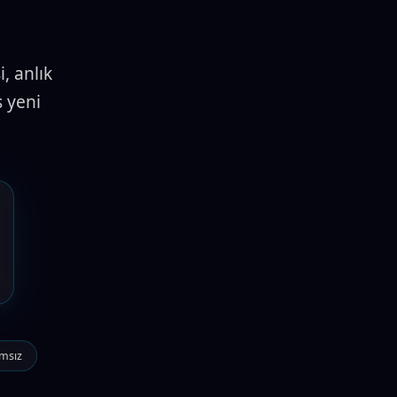
, anlık
s yeni
msız