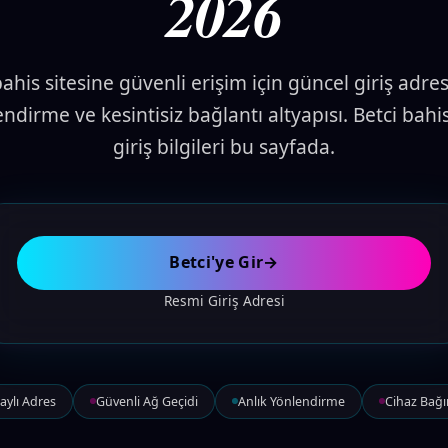
2026
bahis sitesine güvenli erişim için güncel giriş adresi
ndirme ve kesintisiz bağlantı altyapısı. Betci bahi
giriş bilgileri bu sayfada.
Betci'ye Gir
→
Resmi Giriş Adresi
ylı Adres
Güvenli Ağ Geçidi
Anlık Yönlendirme
Cihaz Bağı