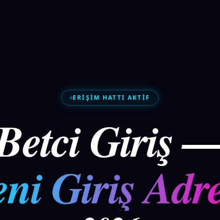
ERIŞIM HATTI AKTIF
Betci Giriş 
eni Giriş Adre