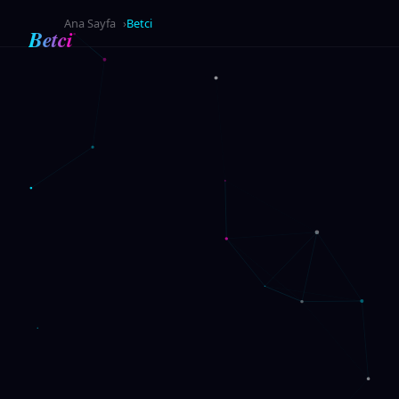
Ana Sayfa
Betci
Betci