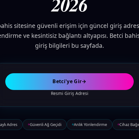
2026
bahis sitesine güvenli erişim için güncel giriş adresi
ndirme ve kesintisiz bağlantı altyapısı. Betci bahi
giriş bilgileri bu sayfada.
Betci'ye Gir
→
Resmi Giriş Adresi
ylı Adres
Güvenli Ağ Geçidi
Anlık Yönlendirme
Cihaz Bağı