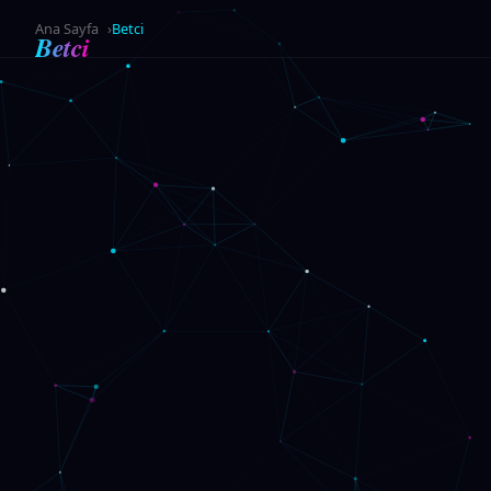
Ana Sayfa
Betci
Betci