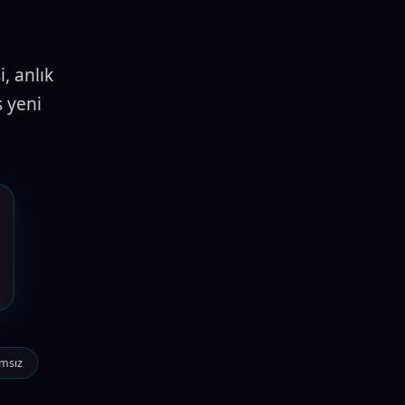
, anlık
s yeni
msız