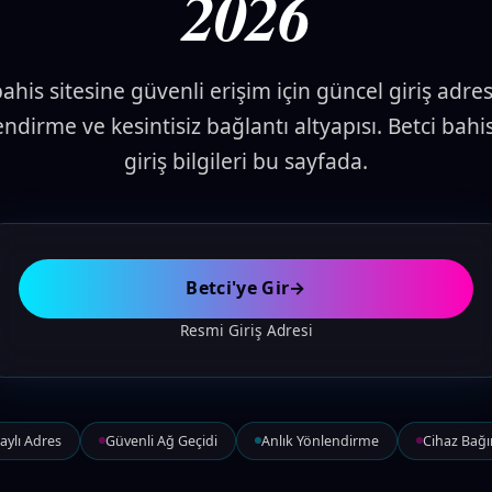
2026
bahis sitesine güvenli erişim için güncel giriş adresi
ndirme ve kesintisiz bağlantı altyapısı. Betci bahi
giriş bilgileri bu sayfada.
Betci'ye Gir
→
Resmi Giriş Adresi
ylı Adres
Güvenli Ağ Geçidi
Anlık Yönlendirme
Cihaz Bağı