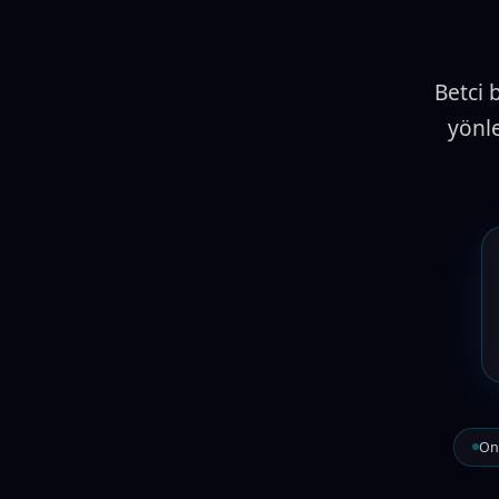
Betci 
yönle
Ona