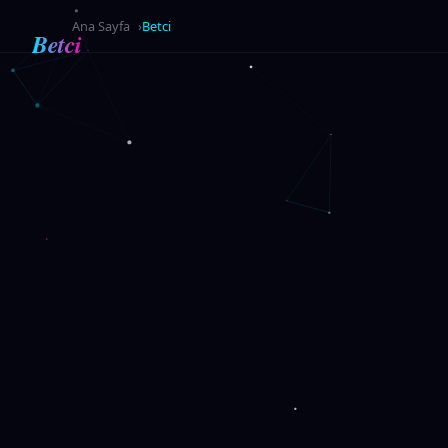
Ana Sayfa
Betci
Betci