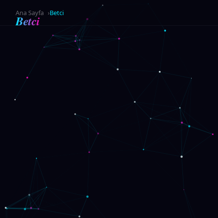
Ana Sayfa
Betci
Betci