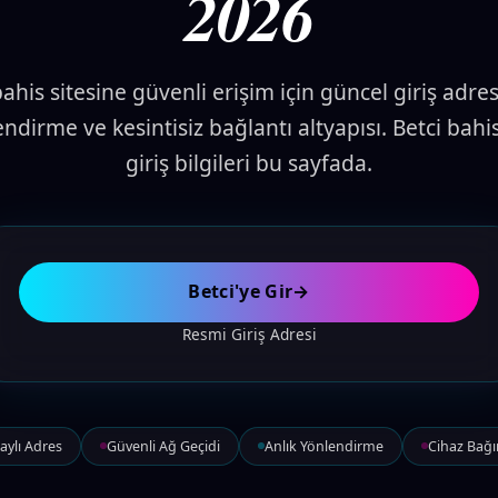
2026
bahis sitesine güvenli erişim için güncel giriş adresi
ndirme ve kesintisiz bağlantı altyapısı. Betci bahi
giriş bilgileri bu sayfada.
Betci'ye Gir
→
Resmi Giriş Adresi
ylı Adres
Güvenli Ağ Geçidi
Anlık Yönlendirme
Cihaz Bağı