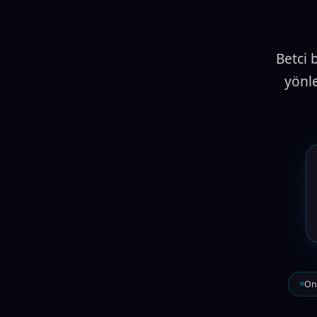
Betci 
yönle
Ona