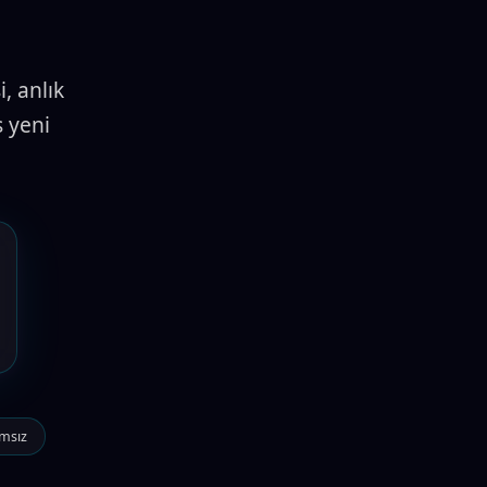
, anlık
s yeni
msız