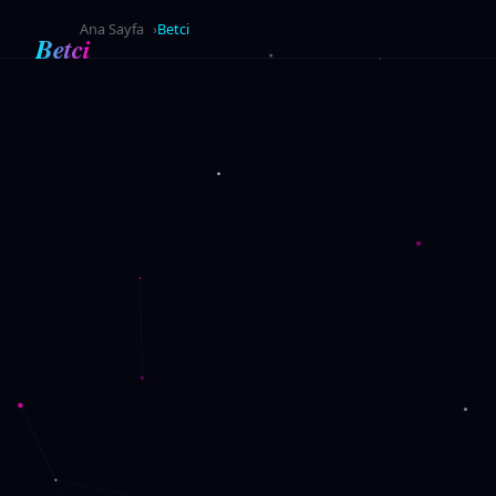
Ana Sayfa
Betci
Betci