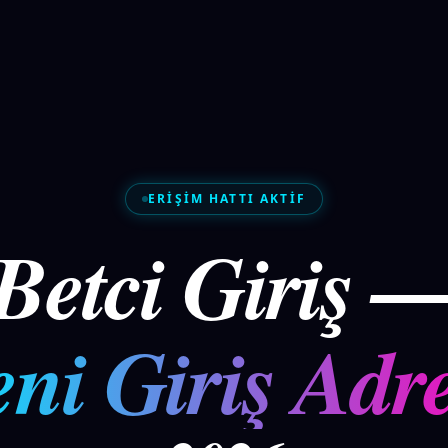
ERIŞIM HATTI AKTIF
Betci Giriş 
eni Giriş Adre