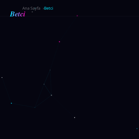
Ana Sayfa
Betci
Betci