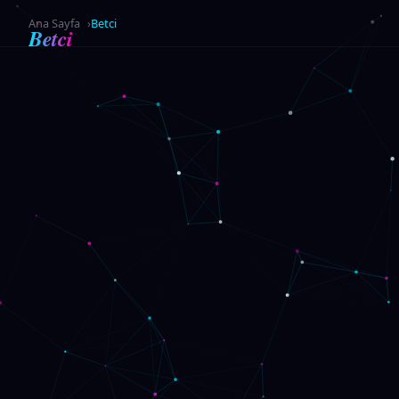
Ana Sayfa
Betci
Betci