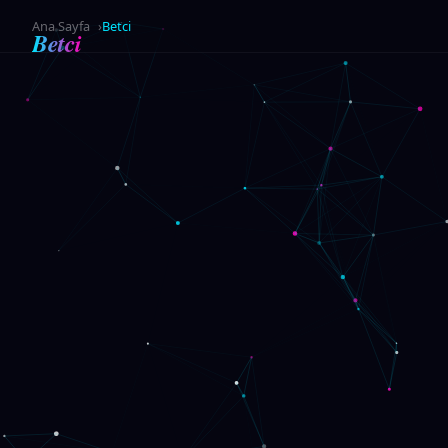
Ana Sayfa
Betci
Betci