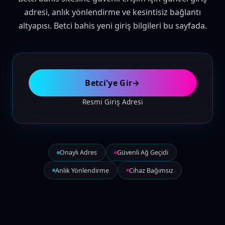
adresi, anlık yönlendirme ve kesintisiz bağlantı
altyapısı. Betci bahis yeni giriş bilgileri bu sayfada.
Betci'ye Gir
→
Resmi Giriş Adresi
Onaylı Adres
Güvenli Ağ Geçidi
Anlık Yönlendirme
Cihaz Bağımsız