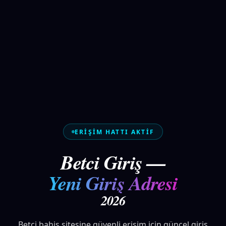
ERIŞIM HATTI AKTIF
Betci Giriş —
Yeni Giriş Adresi
2026
Betci bahis sitesine güvenli erişim için güncel giriş