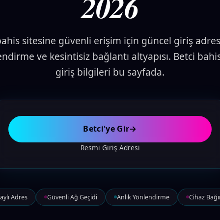
2026
bahis sitesine güvenli erişim için güncel giriş adresi
ndirme ve kesintisiz bağlantı altyapısı. Betci bahi
giriş bilgileri bu sayfada.
Betci'ye Gir
→
Resmi Giriş Adresi
ylı Adres
Güvenli Ağ Geçidi
Anlık Yönlendirme
Cihaz Bağı