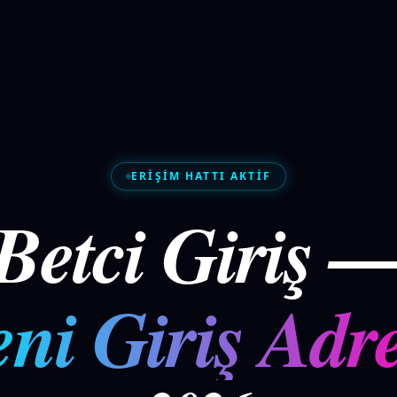
ERIŞIM HATTI AKTIF
Betci Giriş 
eni Giriş Adre