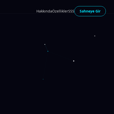
Hakkında
Özellikler
SSS
Sahneye Gir