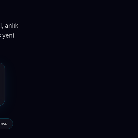
, anlık
s yeni
msız