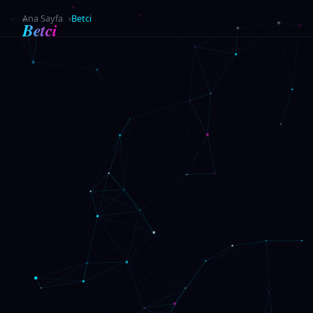
Ana Sayfa
Betci
Betci