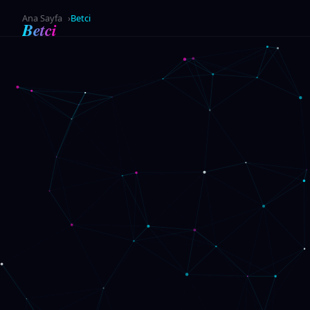
Ana Sayfa
Betci
Betci