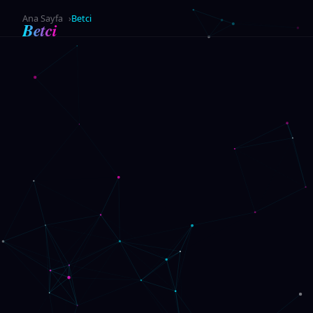
Ana Sayfa
Betci
Betci