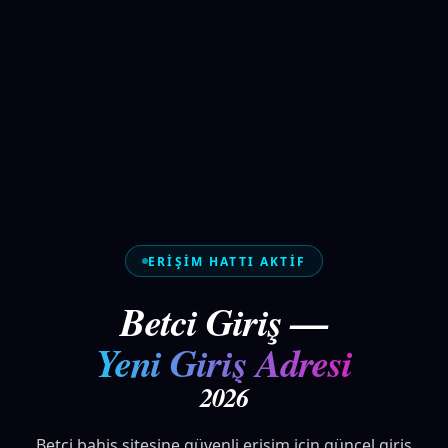
ERIŞIM HATTI AKTIF
Betci Giriş —
Yeni Giriş Adresi
2026
Betci bahis sitesine güvenli erişim için güncel giriş