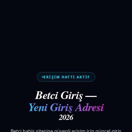
ERIŞIM HATTI AKTIF
Betci Giriş —
Yeni Giriş Adresi
2026
Betci bahis sitesine güvenli erişim için güncel giriş