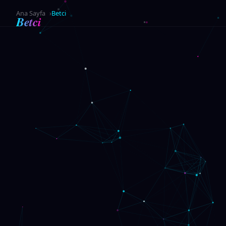
Ana Sayfa
Betci
Betci